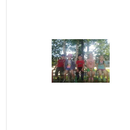
05.10.2023
DetSad14