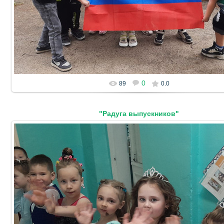
0
89
0.0
"Радуга выпускников"