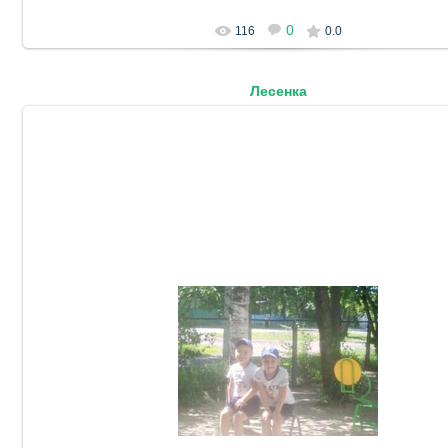
0
116
0.0
Лесенка
05.10.2023
DetSad14