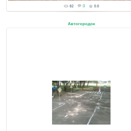
0
82
0.0
Автогородок
06.10.2023
DetSad14