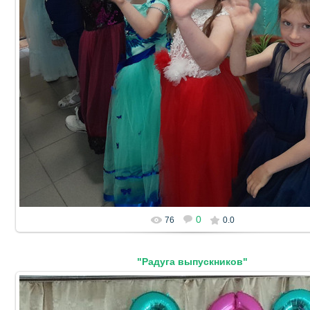
19.06.2024
DetSad14
0
76
0.0
"Радуга выпускников"