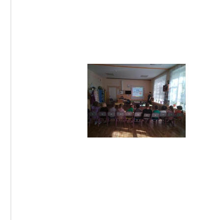
06.10.2023
DetSad14