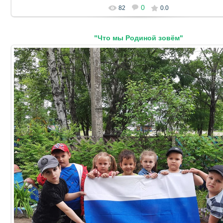
0
82
0.0
"Что мы Родиной зовём"
19.06.2024
DetSad14