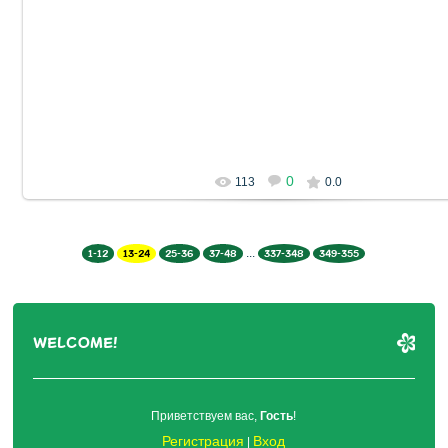
0
113
0.0
...
1-12
13-24
25-36
37-48
337-348
349-355
WELCOME!
Приветствуем вас
,
Гость
!
Регистрация
Вход
|