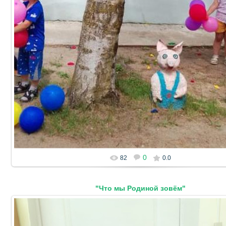
19.06.2024
DetSad14
0
82
0.0
"Что мы Родиной зовём"