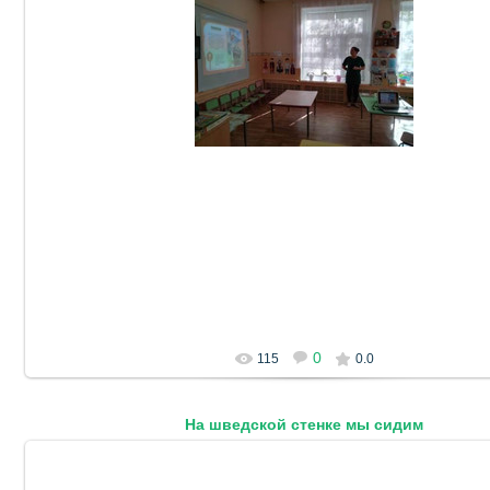
06.10.2023
DetSad14
0
115
0.0
На шведской стенке мы сидим