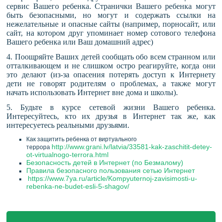
сервис Вашего ребенка. Странички Вашего ребенка могут
быть безопасными, но могут и содержать ссылки на
нежелательные и опасные сайты (например, порносайт, или
сайт, на котором друг упоминает номер сотового телефона
Вашего ребенка или Ваш домашний адрес)
4. Поощряйте Ваших детей сообщать обо всем странном или
отталкивающем и не слишком остро реагируйте, когда они
это делают (из-за опасения потерять доступ к Интернету
дети не говорят родителям о проблемах, а также могут
начать использовать Интернет вне дома и школы).
5. Будьте в курсе сетевой жизни Вашего ребенка.
Интересуйтесь, кто их друзья в Интернет так же, как
интересуетесь реальными друзьями.
Как защитить ребенка от виртуального
http://www.grani.lv/latvia/33581-kak-zaschitit-detey-
террора
ot-virtualnogo-terrora.html
Безопасность детей в Интернет (по Безмалому)
Правила безопасного пользования сетью Интернет
https://www.7ya.ru/article/Kompyuternoj-zavisimosti-u-
rebenka-ne-budet-esli-5-shagov/