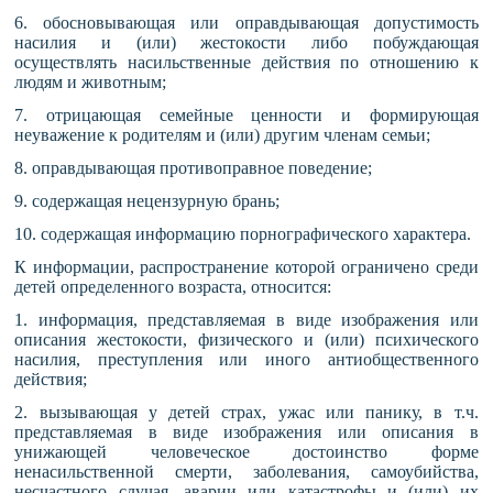
6. обосновывающая или оправдывающая допустимость
насилия и (или) жестокости либо побуждающая
осуществлять насильственные действия по отношению к
людям и животным;
7. отрицающая семейные ценности и формирующая
неуважение к родителям и (или) другим членам семьи;
8. оправдывающая противоправное поведение;
9. содержащая нецензурную брань;
10. содержащая информацию порнографического характера.
К информации, распространение которой ограничено среди
детей определенного возраста, относится:
1. информация, представляемая в виде изображения или
описания жестокости, физического и (или) психического
насилия, преступления или иного антиобщественного
действия;
2. вызывающая у детей страх, ужас или панику, в т.ч.
представляемая в виде изображения или описания в
унижающей человеческое достоинство форме
ненасильственной смерти, заболевания, самоубийства,
несчастного случая, аварии или катастрофы и (или) их