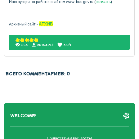
скачать
Инструкция по работе с сайтом www. bus.gov.ru (
)
АРХИВ
Архивный сайт -
865
DETSAD14
5.0
/
1
ВСЕГО КОММЕНТАРИЕВ
:
0
WELCOME!
Приветствуем вас
,
Гость
!