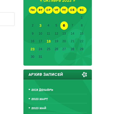
«
ОКТЯБРЬ 2023
»
ПН
ВТ
СР
ЧТ
ПТ
СБ
ВС
1
6
3
2
4
5
7
8
9
10
11
12
13
14
15
18
16
17
19
20
21
22
23
24
25
26
27
28
29
30
31
АРХИВ ЗАПИСЕЙ
2015 ДЕКАБРЬ
2023 МАРТ
2023 МАЙ