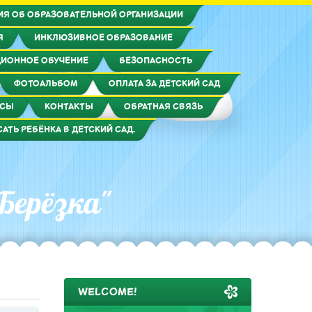
ИЯ ОБ ОБРАЗОВАТЕЛЬНОЙ ОРГАНИЗАЦИИ
Я
ИНКЛЮЗИВНОЕ ОБРАЗОВАНИЕ
ИОННОЕ ОБУЧЕНИЕ
БЕЗОПАСНОСТЬ
ФОТОАЛЬБОМ
ОПЛАТА ЗА ДЕТСКИЙ САД
РСЫ
КОНТАКТЫ
ОБРАТНАЯ СВЯЗЬ
САТЬ РЕБЁНКА В ДЕТСКИЙ САД.
Берёзка"
WELCOME!