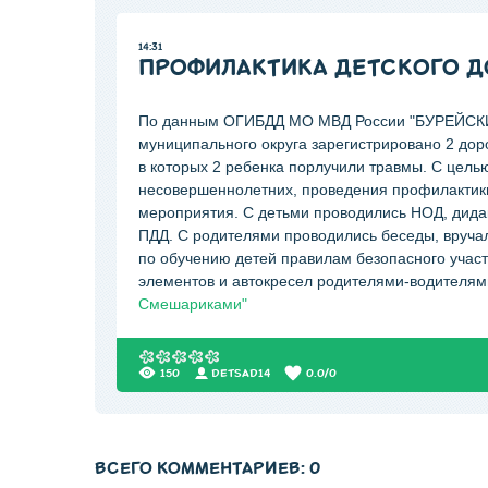
14:31
ПРОФИЛАКТИКА ДЕТСКОГО 
По данным ОГИБДД МО МВД России "БУРЕЙСКИЙ"
муниципального округа зарегистрировано 2 дор
в которых 2 ребенка порлучили травмы. С цел
несовершеннолетних, проведения профилактик
мероприятия. С детьми проводились НОД, дида
ПДД. С родителями проводились беседы, вруч
по обучению детей правилам безопасного учас
элементов и автокресел родителями-водителям
Смешариками"
150
DETSAD14
0.0
/
0
ВСЕГО КОММЕНТАРИЕВ
:
0