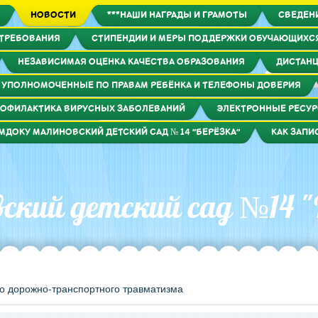
НОВОСТИ
***НАШИ НАГРАДЫ И ГРАМОТЫ
СВЕДЕН
 ТРЕБОВАНИЯ
СТИПЕНДИИ И МЕРЫ ПОДДЕРЖКИ ОБУЧАЮЩИХС
НЕЗАВИСИМАЯ ОЦЕНКА КАЧЕСТВА ОБРАЗОВАНИЯ
ДИСТАНЦ
УПОЛНОМОЧЕННЫЕ ПО ПРАВАМ РЕБЁНКА И ТЕЛЕФОНЫ ДОВЕРИЯ
ОФИЛАКТИКА ВИРУСНЫХ ЗАБОЛЕВАНИЙ
ЭЛЕКТРОННЫЕ РЕСУ
МДОКУ МАЛИНОВСКИЙ ДЕТСКИЙ САД № 14 "БЕРЁЗКА"
КАК ЗАПИ
кий детский сад №14 "
о дорожно-транспортного травматизма