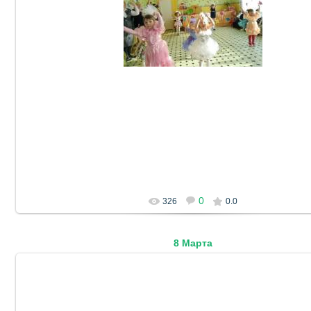
22.11.2015
DetSad14
0
326
0.0
8 Марта