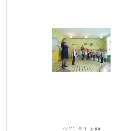
22.11.2015
DetSad14
0
332
0.0