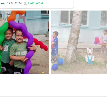
DetSad14
лено
19.06.2024