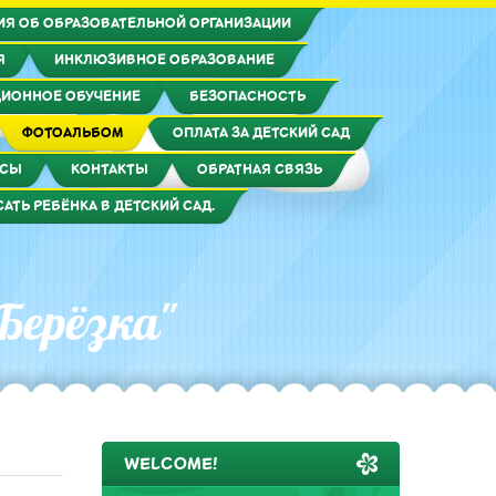
ИЯ ОБ ОБРАЗОВАТЕЛЬНОЙ ОРГАНИЗАЦИИ
Я
ИНКЛЮЗИВНОЕ ОБРАЗОВАНИЕ
ИОННОЕ ОБУЧЕНИЕ
БЕЗОПАСНОСТЬ
ФОТОАЛЬБОМ
ОПЛАТА ЗА ДЕТСКИЙ САД
РСЫ
КОНТАКТЫ
ОБРАТНАЯ СВЯЗЬ
САТЬ РЕБЁНКА В ДЕТСКИЙ САД.
Берёзка"
WELCOME!