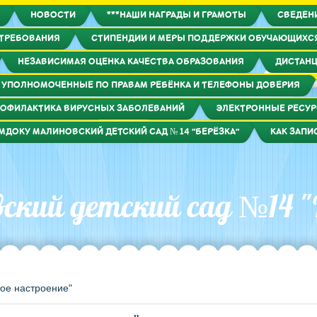
НОВОСТИ
***НАШИ НАГРАДЫ И ГРАМОТЫ
СВЕДЕН
 ТРЕБОВАНИЯ
СТИПЕНДИИ И МЕРЫ ПОДДЕРЖКИ ОБУЧАЮЩИХС
НЕЗАВИСИМАЯ ОЦЕНКА КАЧЕСТВА ОБРАЗОВАНИЯ
ДИСТАНЦ
УПОЛНОМОЧЕННЫЕ ПО ПРАВАМ РЕБЁНКА И ТЕЛЕФОНЫ ДОВЕРИЯ
ОФИЛАКТИКА ВИРУСНЫХ ЗАБОЛЕВАНИЙ
ЭЛЕКТРОННЫЕ РЕСУ
МДОКУ МАЛИНОВСКИЙ ДЕТСКИЙ САД № 14 "БЕРЁЗКА"
КАК ЗАПИ
кий детский сад №14 "
ое настроение"